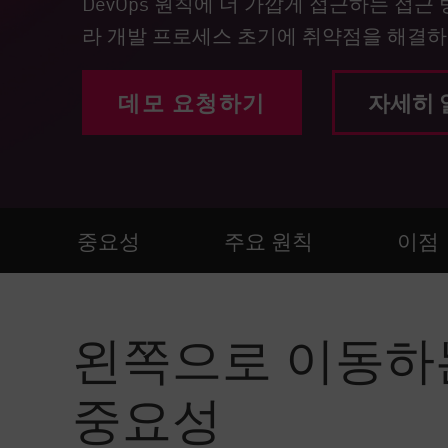
DevOps 원칙에 더 가깝게 접근하는 접근
엔드포인트
라 개발 프로세스 초기에 취약점을 해결하
찾아보기
서비스형 소프트웨어(SaaS)
데모 요청하기
자세히 
EXPOSURE MANAGEMENT
위협 인텔리전스
Exposure Prioritization
Cyber Asset Attack Surface Management
중요성
주요 원칙
이점
안전한 해결
ThreatCloud AI
왼쪽으로 이동하
AI 보안
Workforce AI Security
중요성
AI Red Teaming
제품 보기(A~Z)