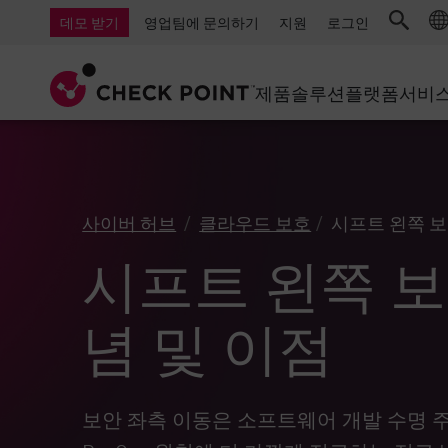
AI Governance & Access Control
중소기업을 위한 방화벽
탐지
서비스형 관리 방화벽
IoT 보안
데모 받기
영업팀에 문의하기
지원
로그인
AI Network Firewall
산업용 방화벽
응답
클라우드 및 IT
SD-WAN
AI Runtime Protection
SD-WAN
보안 접근 
제품
솔루션
플랫폼
서비
안티 랜섬웨어
원격 액세스 VPN
지원 센터
Threat Hu
협업 보안
방화벽 클러스터
위협 차단
지원 계획
컴플라이언스
제로 트러
다이아몬드 서비스
보안 관리
사이버 허브
클라우드 보호
시프트 왼쪽 보
전담 관리 서비스
업종
Agentic Network Security Orchestration
시프트 왼쪽 보
PRO 지원
보안 관리 어플라이언스
AI 기반 보안 관리
념 및 이점
업무 공간
이메일 및 협업
보안 좌측 이동은 소프트웨어 개발 수명 주
모바일