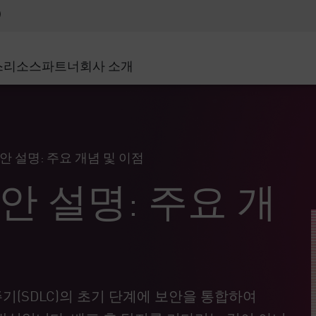
어드밴스드 테크니컬 어카운트 매니지먼트(AT
WAF
 솔루션
제조
고객 사례
MSP 파트너
디도스(DDoS)
소매업
사이버 허브
AWS 클라우드
서비스 에지(SASE)
스
리소스
파트너
회사 소개
주 및 지방 정부
SASE
이벤트 및 웨비나
Google Cloud Platform
nting
통신사/서비스 제공업체
비공개 액세스
Azure Cloud
비즈니스 규모
인터넷 액세스
파트너 포털
스트 및 최소 권한
기업용 브라우저
큰 규모 기업
안 설명: 주요 개념 및 이점
중소기업
안 설명: 주요 개
기(SDLC)의 초기 단계에 보안을 통합하여