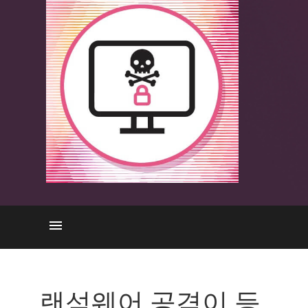
공격
작동 원리
랜섬웨어 공격이 등