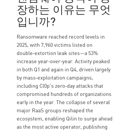
형식
장하는 이유는 무엇
인기 있는 변형
입니까?
비즈니스 영향
대상 산업
Ransomware reached record levels in
랜섬웨어 차단
2025, with 7,960 victims listed on
랜섬웨어 제거
double‑extortion leak sites—a 53%
increase year‑over‑year. Activity peaked
솔루션
in both Q1 and again in Q4, driven largely
by mass‑exploitation campaigns,
including Cl0p’s zero‑day attacks that
compromised hundreds of organizations
early in the year. The collapse of several
major RaaS groups reshaped the
ecosystem, enabling Qilin to surge ahead
as the most active operator, publishing