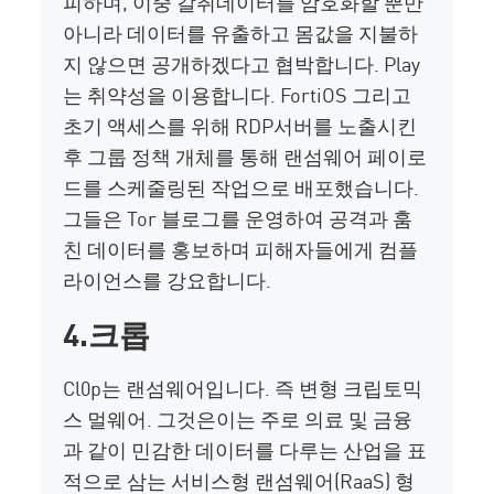
피하며,
이중 갈취
데이터를 암호화할 뿐만
아니라 데이터를 유출하고 몸값을 지불하
지 않으면 공개하겠다고 협박합니다. Play
는 취약성을 이용합니다.
FortiOS
그리고
초기
액세스를 위해 RDP
서버를 노출시킨
후
그룹 정책 개체를 통해 랜섬웨어 페이로
드를 스케줄링된 작업으로 배포했습니다.
그들은
Tor 블로그를 운영하여 공격과 훔
친 데이터를
홍보하며
피해자들에게 컴플
라이언스를 강요합니다.
4.크롭
Cl0p는 랜섬웨어입니다.
즉
변형
크립토믹
스
멀웨어
. 그것은
이는 주로 의료 및 금융
과 같이 민감한 데이터를 다루는 산업을 표
적으로 삼는 서비스형 랜섬웨어(RaaS) 형