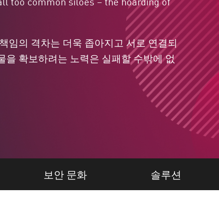
all too common siloes – the hoarding of
다. 책임의 격차는 더욱 좁아지고 서로 연결되
과물을 확보하려는 노력은 실패할 수밖에 없
보안 문화
솔루션