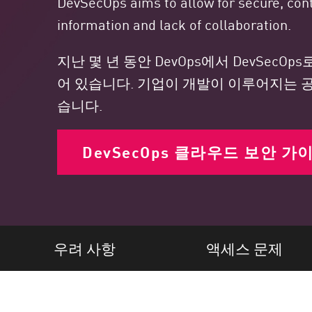
DevSecOps aims to allow for secure, cont
엔드포인트
information and lack of collaboration.
찾아보기
서비스형 소프트웨어(SaaS)
지난 몇 년 동안 DevOps에서 DevSe
어 있습니다. 기업이 개발이 이루어지는 공
EXPOSURE MANAGEMENT
습니다.
위협 인텔리전스
Exposure Prioritization
DevSecOps 클라우드 보안 가
Cyber Asset Attack Surface Management
안전한 해결
ThreatCloud AI
AI 보안
우려 사항
액세스 문제
Workforce AI Security
AI Red Teaming
제품 보기(A~Z)