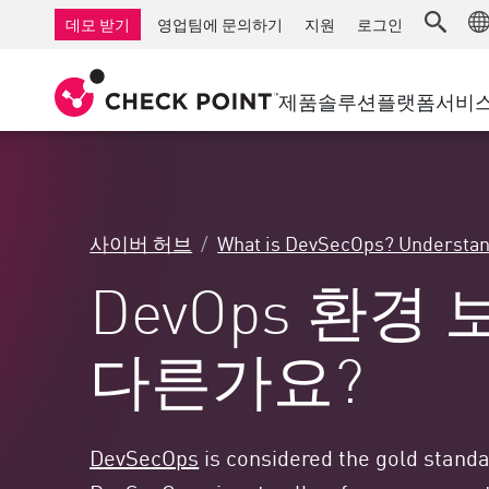
AI Governance & Access Control
중소기업을 위한 방화벽
탐지
서비스형 관리 방화벽
IoT 보안
데모 받기
영업팀에 문의하기
지원
로그인
AI Network Firewall
산업용 방화벽
응답
클라우드 및 IT
SD-WAN
AI Runtime Protection
SD-WAN
보안 접근 
제품
솔루션
플랫폼
서비
안티 랜섬웨어
원격 액세스 VPN
지원 센터
Threat Hu
협업 보안
방화벽 클러스터
위협 차단
지원 계획
컴플라이언스
제로 트러
다이아몬드 서비스
보안 관리
사이버 허브
What is DevSecOps? Understan
전담 관리 서비스
업종
Agentic Network Security Orchestration
DevOps 환경
PRO 지원
보안 관리 어플라이언스
AI 기반 보안 관리
다른가요?
업무 공간
이메일 및 협업
DevSecOps
is considered the gold standa
모바일