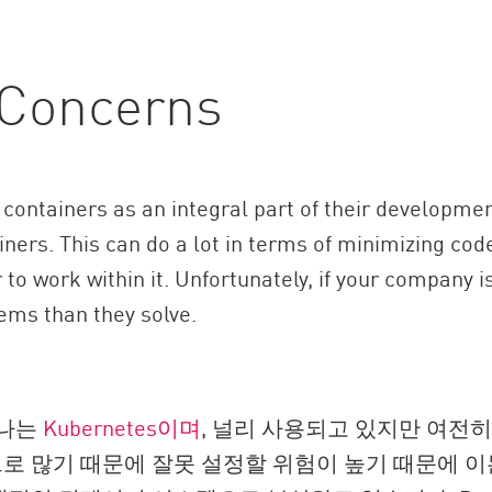
 Concerns
ontainers as an integral part of their developmen
iners. This can do a lot in terms of minimizing code
o work within it. Unfortunately, if your company is
ems than they solve.
하나는
Kubernetes이며
, 널리 사용되고 있지만 여전
으로 많기 때문에 잘못 설정할 위험이 높기 때문에 이