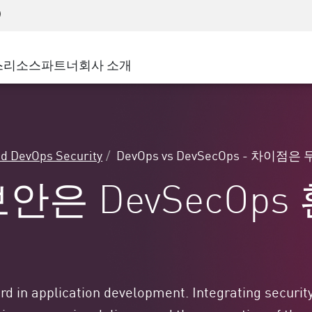
어드밴스드 테크니컬 어카운트 매니지먼트(AT
WAF
 솔루션
제조
고객 사례
MSP 파트너
디도스(DDoS)
소매업
사이버 허브
AWS 클라우드
서비스 에지(SASE)
스
리소스
파트너
회사 소개
주 및 지방 정부
SASE
이벤트 및 웨비나
Google Cloud Platform
nting
통신사/서비스 제공업체
비공개 액세스
Azure Cloud
비즈니스 규모
인터넷 액세스
파트너 포털
스트 및 최소 권한
기업용 브라우저
큰 규모 기업
d DevOps Security
DevOps vs DevSecOps - 차이점
중소기업
 보안은 DevSecOp
rd in application development. Integrating securit