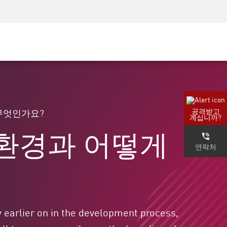
AM)
보안 인식
CISO 교육
보안 아카데미
공격받고
은 무엇인가요?
계십니까?
s 환경과 어떻게
연락처
y earlier on in the development process,