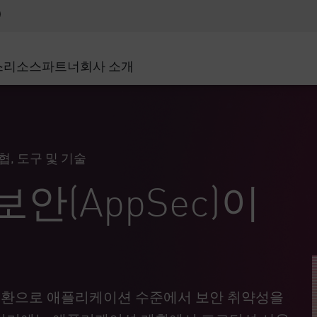
어드밴스드 테크니컬 어카운트 매니지먼트(AT
WAF
 솔루션
제조
고객 사례
MSP 파트너
디도스(DDoS)
소매업
사이버 허브
AWS 클라우드
서비스 에지(SASE)
스
리소스
파트너
회사 소개
주 및 지방 정부
SASE
이벤트 및 웨비나
Google Cloud Platform
nting
통신사/서비스 제공업체
비공개 액세스
Azure Cloud
인터넷 액세스
비즈니스 규모
파트너 포털
스트 및 최소 권한
기업용 브라우저
큰 규모 기업
협, 도구 및 기술
중소기업
안(AppSec)이
 일환으로 애플리케이션 수준에서 보안 취약성을