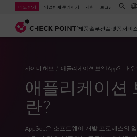
AI Governance & Access Control
중소기업을 위한 방화벽
탐지
서비스형 관리 방화벽
IoT 보안
데모 받기
영업팀에 문의하기
지원
로그인
AI Network Firewall
산업용 방화벽
응답
클라우드 및 IT
SD-WAN
AI Runtime Protection
SD-WAN
보안 접근 
제품
솔루션
플랫폼
서비
안티 랜섬웨어
원격 액세스 VPN
지원 센터
Threat Hu
협업 보안
방화벽 클러스터
위협 차단
지원 계획
컴플라이언스
제로 트러
다이아몬드 서비스
보안 관리
사이버 허브
애플리케이션 보안(AppSec): 위
전담 관리 서비스
업종
Agentic Network Security Orchestration
애플리케이션 보
PRO 지원
보안 관리 어플라이언스
AI 기반 보안 관리
란?
업무 공간
이메일 및 협업
AppSec은 소프트웨어 개발 프로세스의
모바일