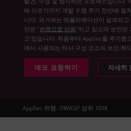
발견, 수정 및 방지하는 프로세스입니다.
엔드포인트
에 이르기까지 개발 수명 주기 전반에 걸
찾아보기
니다. 과거에는 애플리케이션이 설계되고 
서비스형 소프트웨어(SaaS)
안은 "
왼쪽으로 이동
"하고 있으며 보안은
EXPOSURE MANAGEMENT
고 있습니다. 처음부터 AppSec을 추가
에서 사용되는 타사 구성 요소의 보안 취약
위협 인텔리전스
Exposure Prioritization
데모 요청하기
자세히
Cyber Asset Attack Surface Management
안전한 해결
ThreatCloud AI
AI 보안
AppSec 위협: OWASP 상위 10개
Workforce AI Security
AI Red Teaming
제품 보기(A~Z)