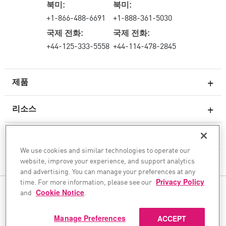
북미:
북미:
+1-866-488-6691
+1-888-361-5030
국제 전화:
국제 전화:
+44-125-333-5558
+44-114-478-2845
제품
리소스
차세대 방화벽
서비스 및 지원
엔터프라이즈 방화벽
We use cookies and similar technologies to operate our
website, improve your experience, and support analytics
클라우드 네트워크 보안
회사
and advertising. You can manage your preferences at any
WAF
time. For more information, please see our
Privacy Policy
팔로우하기
and
Cookie Notice
.
SASE
안전한 AI 전환을 도와드립니다
Manage Preferences
ACCEPT
©1994–2026 Check Point Software Technologies Ltd. All rights reserved.