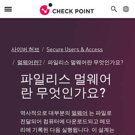
탐
색
전
환
사이버 허브
Secure Users & Access
멀웨어란?
파일리스 멀웨어란 무엇인가요?
파일리스 멀웨어
란 무엇인가요?
역사적으로 대부분의
멀웨어
는 파일로
전달되어 컴퓨터에 다운로드되고 메모
리에 기록된 다음 실행됩니다. 이 설계는