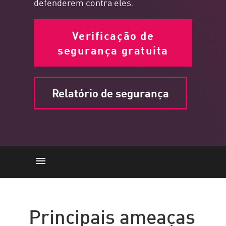
defenderem contra eles.
Verificação de
segurança gratuita
Relatório de segurança
Cibernético
Phishing
Principais ameaças
Controlo remoto