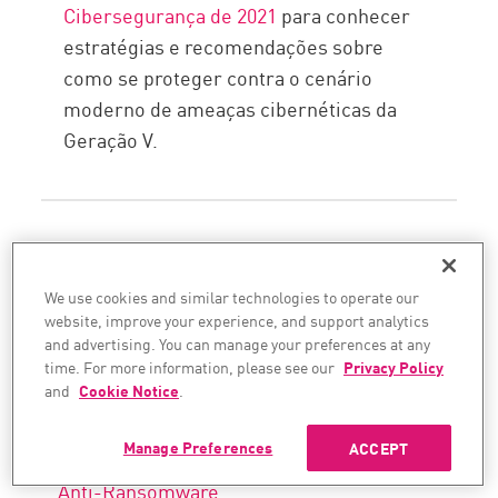
Cibersegurança de 2021
para conhecer
estratégias e recomendações sobre
como se proteger contra o cenário
moderno de ameaças cibernéticas da
Geração V.
We use cookies and similar technologies to operate our
Iniciar
website, improve your experience, and support analytics
and advertising. You can manage your preferences at any
time. For more information, please see our
Privacy Policy
Check Point: Security Architecture
and
Cookie Notice
.
Proteção de dia zero
Manage Preferences
ACCEPT
Anti-Ransomware