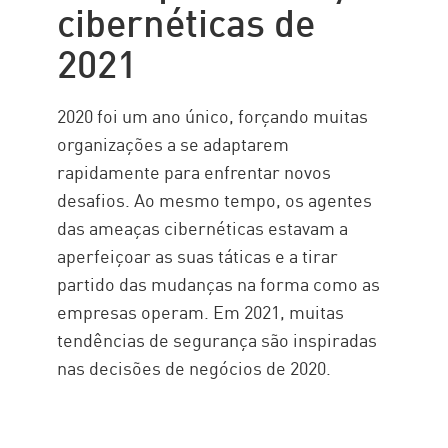
cibernéticas de
Adoção
2021
ransomware
Serviço de saúde
2020 foi um ano único, forçando muitas
Móvel
organizações a se adaptarem
AMEAÇA
rapidamente para enfrentar novos
desafios. Ao mesmo tempo, os agentes
Ataques
das ameaças cibernéticas estavam a
Solução
aperfeiçoar as suas táticas e a tirar
partido das mudanças na forma como as
empresas operam. Em 2021, muitas
tendências de segurança são inspiradas
nas decisões de negócios de 2020.