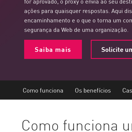
for aprovado, o proxy o envia ao seu de
Endpoint
ações para quaisquer respostas. Aqui di
Pesquisar
encaminhamento e o que o torna um com
SaaS
segurança da Web de uma organização.
GERENCIAMENTO DE EXPOSIÇÃO
Saiba mais
Solicite 
Inteligência de ameaça
Exposure Prioritization
Cyber Asset Attack Surface Management
Remediação Segura
Como funciona
Os benefícios
Cas
IA do ThreatCloud
SEGURANÇA DE IA
Workforce AI Security
Como funciona u
AI Red Teaming
Ver produtos de A a Z