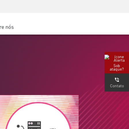
Conscientização sobre segurança
s
Treinamento de CISO
Secure Academy
re nós
gle Cloud
Sob
ataque?
Contato