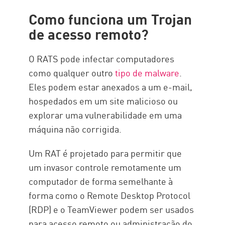
Como se proteger contra um
Como funciona um Trojan
Trojan de acesso remoto
de acesso remoto?
Previna infecções de RAT com
Check Point
O RATS pode infectar computadores
como qualquer outro
tipo de malware
.
Eles podem estar anexados a um e-mail,
hospedados em um site malicioso ou
explorar uma vulnerabilidade em uma
máquina não corrigida.
Um RAT é projetado para permitir que
um invasor controle remotamente um
computador de forma semelhante à
forma como o Remote Desktop Protocol
(RDP) e o TeamViewer podem ser usados
para acesso remoto ou administração do