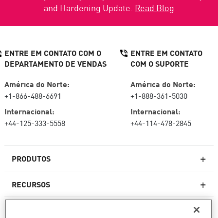
and Hardening Update.
Read Blog
ENTRE EM CONTATO COM O
ENTRE EM CONTATO
DEPARTAMENTO DE VENDAS
COM O SUPORTE
América do Norte:
América do Norte:
+1-866-488-6691
+1-888-361-5030
Internacional:
Internacional:
+44-125-333-5558
+44-114-478-2845
PRODUTOS
RECURSOS
Firewalls de última geração
SERVIÇOS E SUPORTE
firewallcorporativo