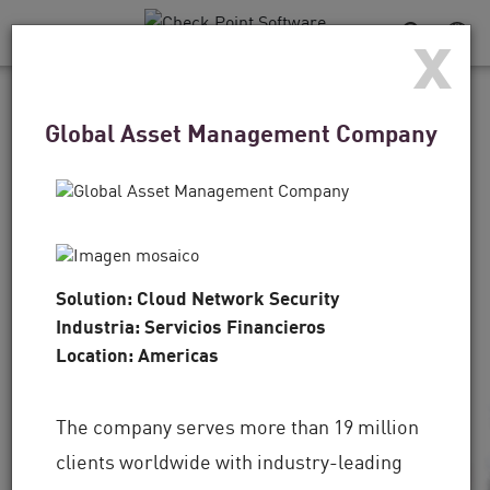
x
Alternar
navegación
TESTIMONIOS DE CLIENTES
Global Asset Management Company
Para los Denver Broncos,
la defensa es una
estrategia ganadora
Solution: Cloud Network Security
“La tecnología es lo más importante, pero
Industria: Servicios Financieros
también se trata de las personas, y esa es otra
Location: Americas
área en la que Check Point se puso a la
vanguardia”.
The company serves more than 19 million
clients worldwide with industry-leading