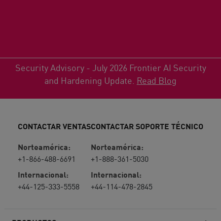
Security Advisory - July 2026 Frontier AI Security
and Hardening Update.
Read Blog
CONTACTAR VENTAS
CONTACTAR SOPORTE TÉCNICO
Norteamérica:
Norteamérica:
+1-866-488-6691
+1-888-361-5030
Internacional:
Internacional:
+44-125-333-5558
+44-114-478-2845