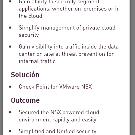
Gain ability to securely segment
applications, whether on-premises or in
the cloud
Filter
by
Simplify management of private cloud
Solutions
security
Filter
by
Gain visibility into traffic inside the data
Industry
center or lateral threat prevention for
Filter
internal traffic
by
Location
Solución
Search
by
Check Point for VMware NSX
Keyword
Outcome
Secured the NSX powered cloud
environment rapidly and easily
Simplified and Unified security