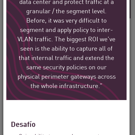
data center and protect traffic at a
años de experiencia en la industria
granular / the segment level.
Before, it was very difficult to
segment and apply policy to inter-
VLAN traffic. The biggest ROI we’ve
seen is the ability to capture all of
Vea cómo los clientes
that internal traffic and extend the
globales de Check Point
same security policies on our
están protegiendo su
physical perimeter gateways across
entorno.
the whole infrastructure.”
Nuestra misión es ayudar a proteger las
organizaciones empresariales,
Desafío
gubernamentales y de proveedores de
servicios más grandes del mundo.