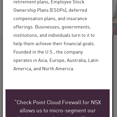
retirement plans, Employee Stock
Ver video
Leer ahora
Ownership Plans (ESOPs), deferred
compensation plans, and insurance
offerings. Businesses, governments,
institutions, and individuals turn to it to
help them achieve their financial goals.
Más de 60
Founded in the U.S., the company
operates in Asia, Europe, Australia, Latin
industrias atendidas
America, and North America.
Más de
100 000 clientes
a nivel mundial
“Check Point Cloud Firewall for NSX
Más de 30
allows us to micro-segment our