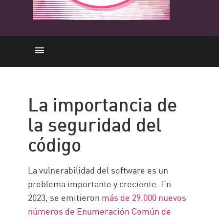
La importancia
Tipos
La importancia de
Herramientas
la seguridad del
Cómo funciona
código
PRÁCTICAS RECOMENDADAS
Code Security with Check Point
La vulnerabilidad del software es un
Recursos
problema importante y creciente. En
2023, se emitieron
más de 29.000 nuevos
números de Enumeración Común de