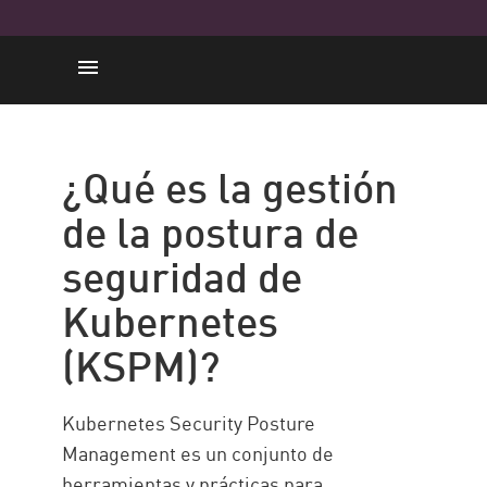
¿Qué es KSPM?
Por qué KSPM es esencial
¿Qué es la gestión
¿Cómo funciona?
de la postura de
Recursos
seguridad de
KSPM With Check Point
Kubernetes
(KSPM)?
Kubernetes Security Posture
Management es un conjunto de
herramientas y prácticas para