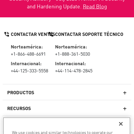
and Hardening Update.
Read Blog
CONTACTAR VENTAS
CONTACTAR SOPORTE TÉCNICO
Norteamérica:
Norteamérica:
+1-866-488-6691
+1-888-361-5030
Internacional:
Internacional:
+44-125-333-5558
+44-114-478-2845
PRODUCTOS
RECURSOS
Firewall de última generación
SOPORTE TÉCNICO Y SERVICIOS
firewallempresarial
We use cookies and similar technologies to operate our