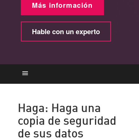
Más información
Hable con un experto
Realice una copia de seguridad
de los datos
Haga: Haga una
Sea proactivo
copia de seguridad
Detección
de sus datos
El software más reciente