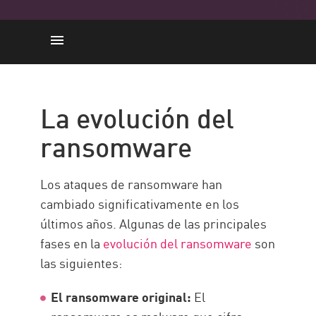
La evolución del ransomware
La importancia
La evolución del
PRÁCTICAS RECOMENDADAS
ransomware
Protección contra ransomware
con Check Point
Los ataques de ransomware han
cambiado significativamente en los
últimos años. Algunas de las principales
fases en la
evolución del ransomware
son
las siguientes:
El ransomware original:
El