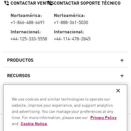
CONTACTAR VENTAS
CONTACTAR SOPORTE TÉCNICO
Norteamérica:
Norteamérica:
+1-866-488-6691
+1-888-361-5030
Internacional:
Internacional:
+44-125-333-5558
+44-114-478-2845
PRODUCTOS
RECURSOS
Firewall de última generación
SOPORTE TÉCNICO Y SERVICIOS
firewallempresarial
We use cookies and similar technologies to operate our
website, improve your experience, and support analytics
LA EMPRESA
Seguridad de Red en la Nube
and advertising. You can manage your preferences at any
WAF
time. For more information, please see our
Privacy Policy
SÍGANOS
and
Cookie Notice
.
SASE