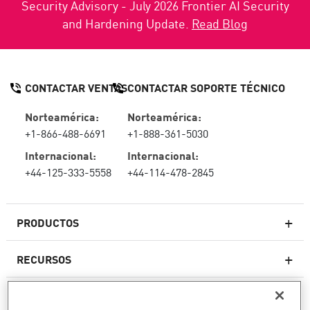
Security Advisory - July 2026 Frontier AI Security
and Hardening Update.
Read Blog
CONTACTAR VENTAS
CONTACTAR SOPORTE TÉCNICO
Norteamérica:
Norteamérica:
+1-866-488-6691
+1-888-361-5030
Internacional:
Internacional:
+44-125-333-5558
+44-114-478-2845
PRODUCTOS
RECURSOS
Firewall de última generación
SOPORTE TÉCNICO Y SERVICIOS
firewallempresarial