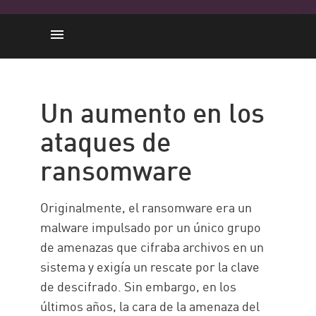
Ataques de ransomware
Qué hacer cuando está infectado
Un aumento en los
Recuperarse de ransomware
ataques de
Solución de Check Point
ransomware
Originalmente, el ransomware era un
malware impulsado por un único grupo
de amenazas que cifraba archivos en un
sistema y exigía un rescate por la clave
de descifrado. Sin embargo, en los
últimos años, la cara de la amenaza del