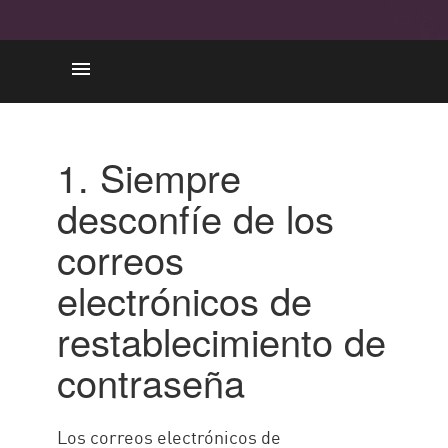
Password reset
Language
1. Siempre
credenciales
desconfíe de los
Protección
correos
electrónicos de
restablecimiento de
contraseña
Los correos electrónicos de