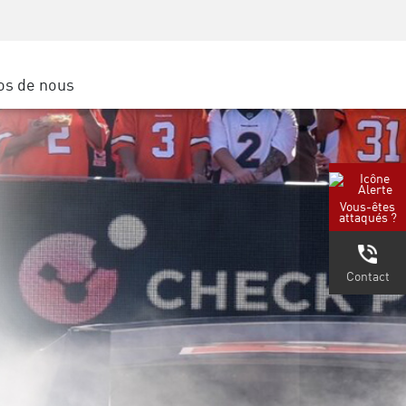
Sensibilisation à la sécurité
SP
Formation CISO
Secure Academy
os de nous
latform
rs de service
tenaires
Vous-êtes
attaqués ?
Contact