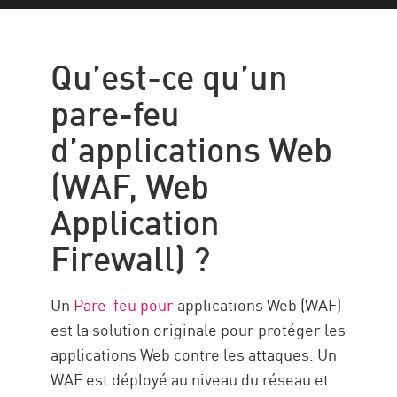
Qu'est-ce que le WAF ?
Qu'est-ce que le RASP ?
Qu’est-ce qu’un
WAF vs RASP
pare-feu
Solution Check Point
d’applications Web
(WAF, Web
Application
Firewall) ?
Un
Pare-feu pour
applications Web (WAF)
est la solution originale pour protéger les
applications Web contre les attaques. Un
WAF est déployé au niveau du réseau et