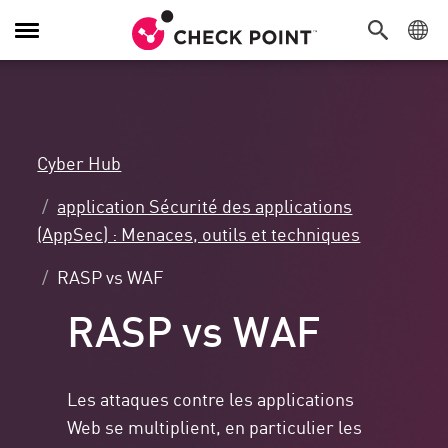
Navigation
dans
le
menu
Cyber Hub
application Sécurité des applications
(AppSec) : Menaces, outils et techniques
RASP vs WAF
RASP vs WAF
Les attaques contre les applications
Web se multiplient, en particulier les