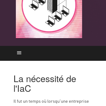
La nécessité de l'IaC
Avantages de l'IaC
La nécessité de
Commencez
l'IaC
Passage à gauche
Une équipe centralisée
Il fut un temps où lorsqu'une entreprise