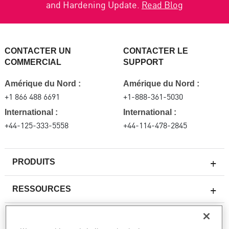
and Hardening Update.
Read Blog
CONTACTER UN
CONTACTER LE
COMMERCIAL
SUPPORT
Amérique du Nord :
Amérique du Nord :
+1 866 488 6691
+1-888-361-5030
International :
International :
+44-125-333-5558
+44-114-478-2845
PRODUITS
RESSOURCES
Pare-feux de nouvelle génération
SERVICES ET SUPPORT
Entreprise pare-feu