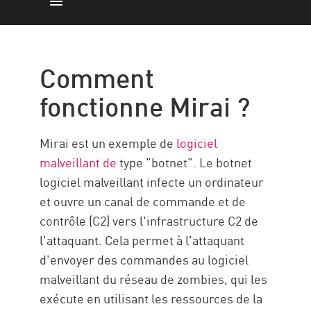
Comment cela fonctionne-t-il ?
Comment l'utiliser
Comment
La menace
fonctionne Mirai ?
Comment se protéger
Mirai logiciel malveillant
Mirai est un exemple de
logiciel
Protection avec Check Point
malveillant de
type "botnet". Le botnet
Ressources
logiciel malveillant infecte un ordinateur
et ouvre un canal de commande et de
contrôle (C2) vers l'infrastructure C2 de
l'attaquant. Cela permet à l'attaquant
d'envoyer des commandes au logiciel
malveillant du réseau de zombies, qui les
exécute en utilisant les ressources de la