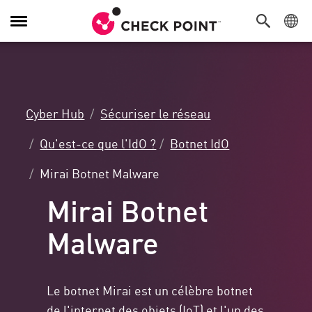
Navigation
dans
le
menu
Cyber Hub
Sécuriser le réseau
Qu'est-ce que l'IdO ?
Botnet IdO
Mirai Botnet Malware
Mirai Botnet
Malware
Le botnet Mirai est un célèbre botnet
de l'internet des objets (IoT) et l'un des