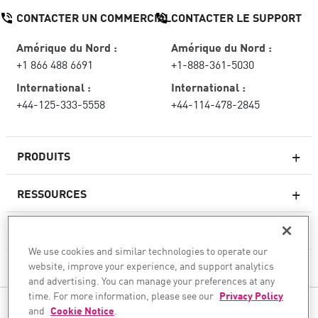
CONTACTER UN COMMERCIAL
CONTACTER LE SUPPORT
Amérique du Nord :
Amérique du Nord :
+1 866 488 6691
+1-888-361-5030
International :
International :
+44-125-333-5558
+44-114-478-2845
PRODUITS
RESSOURCES
Pare-feux de nouvelle génération
SERVICES ET SUPPORT
Entreprise pare-feu
We use cookies and similar technologies to operate our
website, improve your experience, and support analytics
CHECK POINT
Sécurité réseau pour le cloud
and advertising. You can manage your preferences at any
WAF
time. For more information, please see our
Privacy Policy
SUIVEZ-NOUS
and
Cookie Notice
.