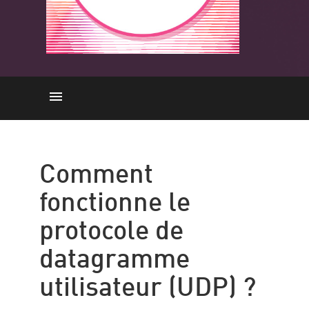
Comment cela fonctionne-t-il ?
application de l'UDP
Comment
TCP vs. UDP
fonctionne le
Attaques DDoS
protocole de
Solutions Check Point
datagramme
Ressources
utilisateur (UDP) ?