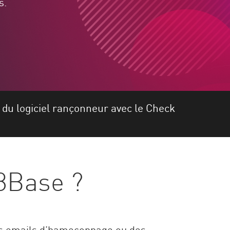
s.
 du logiciel rançonneur avec le Check
 8Base ?
des emails d’hameçonnage ou des