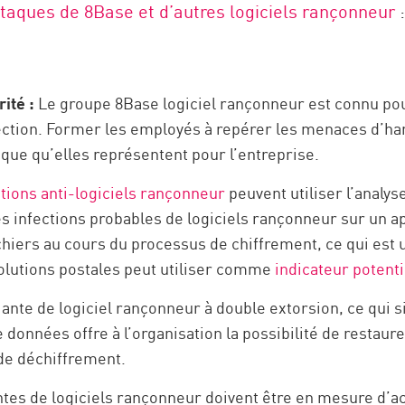
ttaques de 8Base et d’autres logiciels rançonneur
ité :
Le groupe 8Base logiciel rançonneur est connu po
ection. Former les employés à repérer les menaces d’h
sque qu’elles représentent pour l’entreprise.
tions anti-logiciels rançonneur
peuvent utiliser l’analy
es infections probables de logiciels rançonneur sur un ap
hiers au cours du processus de chiffrement, ce qui est
olutions postales peut utiliser comme
indicateur potent
ante de logiciel rançonneur à double extorsion, ce qui sig
onnées offre à l’organisation la possibilité de restaure
 de déchiffrement.
ntes de logiciels rançonneur doivent être en mesure d’