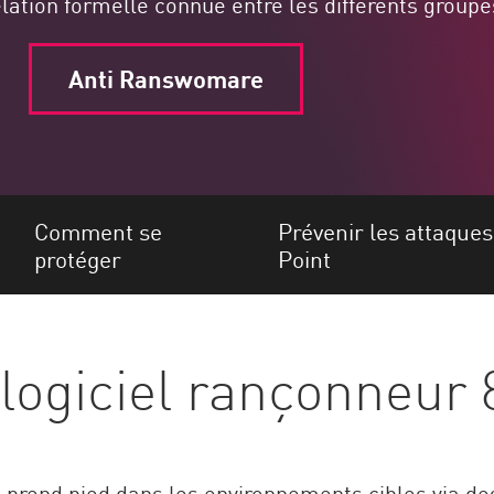
elation formelle connue entre les différents groupe
Anti Ranswomare
Comment se
Prévenir les attaques
protéger
Point
logiciel rançonneur
se prend pied dans les environnements cibles via 