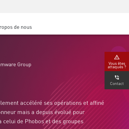
Sensibilisation à la sécurité
SP
Formation CISO
Secure Academy
ropos de nous
latform
rs de service
tenaires
Vous êtes
omware Group
attaqués ?
Contact
blement accéléré ses opérations et affiné
onneur mais a depuis évolué pour
 à celui de Phobos et des groupes