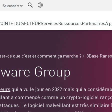
ice
Gestion technique avancée des comptes
WAF
Se connecter
Fabrication
e l’IdO Solutions
Témoignages clients
Partenaires M
Protection contre les DDoS
Vente au détail
Cyber Hub
AWS Cloud
POINTE DU SECTEUR
Services
Ressources
Partenaires
A p
Gouvernement local et d’État
SASE
’accès sécurisé Edge
Événements & webinaire
Google Cloud P
Opérateurs télécom / Fournisseu
Accès privé
ux menaces
Azure Cloud
TAILLE DE L'ENTREPRISE
Accès à Internet
n des menaces
Portail des Par
Navigateur d’entreprise
 & Least Privilege
Grandes entreprises
'est-ce que c'est et comment ça marche ?
8Base Rans
Petites et moyennes entreprises
ware Group
neurs
qui a vu le jour en 2022 mais qui a considéra
eillant a commencé comme un crypto-logiciel ranç
ttaques. Le logiciel malveillant est très similaire