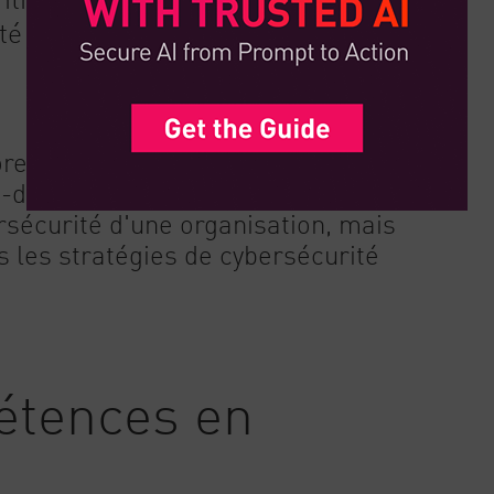
té de la réponse à l'incident.
, il est plus difficile de sécuriser
d'œuvre traditionnelle sur site. Le
rsécurité d'une organisation, mais
s les stratégies de cybersécurité
étences en