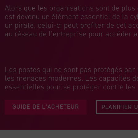
Poste
Alors que les organisations sont de plus e
est devenu un élément essentiel de la cyb
Navigation
un pirate, celui-ci peut profiter de cet a
Modèle SaaS
au réseau de l'entreprise pour accéder a
GESTION DE L'EXPOSITION
Renseignements sur les menaces
Exposure Prioritization
Les postes qui ne sont pas protégés pa
Cyber Asset Attack Surface Management
les menaces modernes. Les capacités de 
Remédiation sûre
essentielles pour se protéger contre les
IA ThreatCloud
AI SECURITY
GUIDE DE L'ACHETEUR
PLANIFIER 
Workforce AI Security
AI Red Teaming
Voir les solutions de A à Z