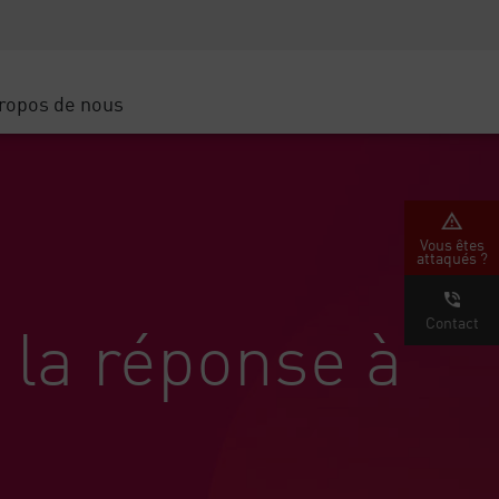
Sensibilisation à la sécurité
SP
Formation CISO
Secure Academy
ropos de nous
latform
rs de service
tenaires
Vous êtes
attaqués ?
 la réponse à
Contact