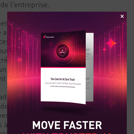
de l'entreprise.
s traditionnelles de la sécurité
é au périmètre du réseau sur site
s ces défenses. Avec une main-
uvent à des solutions de sécurité
rée sur le périmètre sacrifie soit
un routage inefficace), soit la
t directement à l'internet public).
aditionnellement, les équipes de
é de répondre en personne aux
Avec une main-d'œuvre à distance,
 à faire appel à des employés non
tion critiques, ce qui risque de