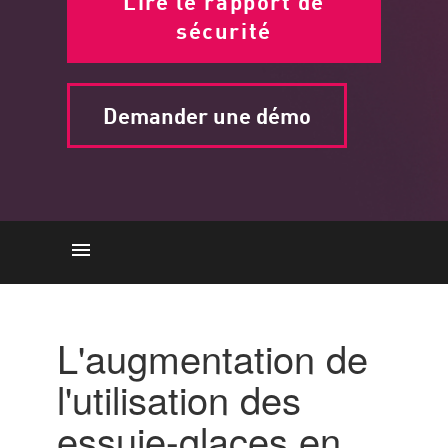
Lire le rapport de
sécurité
Demander une démo
Essuie-glaces en 2022
Comment cela fonctionne-t-il ?
L'augmentation de
L'importance
l'utilisation des
Techniques
essuie-glaces en
Protéger contre les essuie-