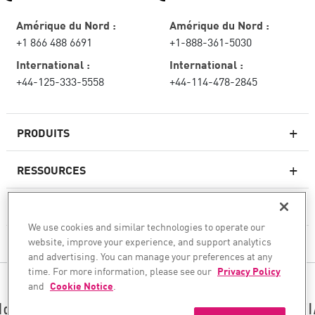
Amérique du Nord :
Amérique du Nord :
+1 866 488 6691
+1-888-361-5030
International :
International :
+44-125-333-5558
+44-114-478-2845
PRODUITS
RESSOURCES
Pare-feux de nouvelle génération
SERVICES ET SUPPORT
Entreprise pare-feu
We use cookies and similar technologies to operate our
website, improve your experience, and support analytics
CHECK POINT
Sécurité réseau pour le cloud
and advertising. You can manage your preferences at any
WAF
time. For more information, please see our
Privacy Policy
SUIVEZ-NOUS
and
Cookie Notice
.
SASE
Nous sécurisons votre transformation en matière d’I