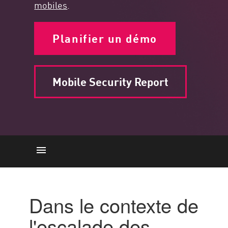
mobiles
.
Planifier un démo
Mobile Security Report
Panorama des menaces liées à
la sécurité mobile
Dans le contexte de
Matrices mobiles MITRE ATT &
l'escalade des
CK