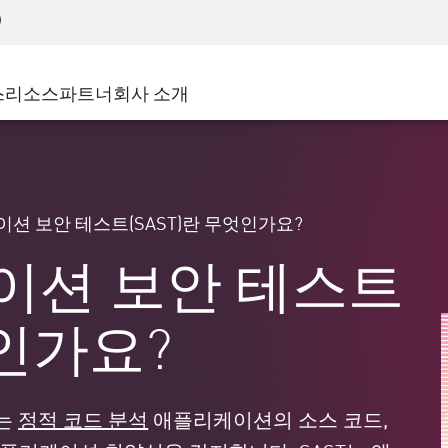
어드밴스드 테크니컬 어카운트 매니지먼트(AT
WAF
 솔루션
제조
고객 사례
MSP 파트너
디도스(DDoS)
소매업
사이버 허브
AWS 클라우드
서비스 에지(SASE)
스
리소스
파트너
회사 소개
주 및 지방 정부
SASE
이벤트 및 웨비나
Google Cloud Platform
nting
통신사/서비스 제공업체
비공개 액세스
Azure Cloud
비즈니스 규모
인터넷 액세스
파트너 포털
스트 및 최소 권한
기업용 브라우저
큰 규모 기업
션 보안 테스트(SAST)란 무엇인가요?
중소기업
이션 보안 테스트
엇인가요?
또는
정적 코드 분석
애플리케이션의 소스 코드,