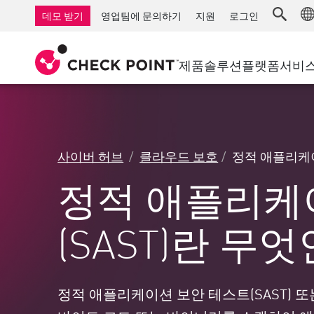
AI Governance & Access Control
중소기업을 위한 방화벽
탐지
서비스형 관리 방화벽
IoT 보안
데모 받기
영업팀에 문의하기
지원
로그인
AI Network Firewall
산업용 방화벽
응답
클라우드 및 IT
SD-WAN
AI Runtime Protection
SD-WAN
보안 접근 
제품
솔루션
플랫폼
서비
안티 랜섬웨어
원격 액세스 VPN
지원 센터
Threat Hu
협업 보안
방화벽 클러스터
위협 차단
지원 계획
컴플라이언스
제로 트러
다이아몬드 서비스
보안 관리
사이버 허브
클라우드 보호
정적 애플리케이
전담 관리 서비스
업종
Agentic Network Security Orchestration
정적 애플리케
PRO 지원
보안 관리 어플라이언스
AI 기반 보안 관리
(SAST)란 무
업무 공간
이메일 및 협업
정적 애플리케이션 보안 테스트(SAST) 
모바일