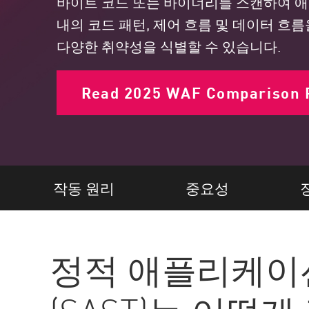
바이트 코드 또는 바이너리를 스캔하여 애
엔드포인트
내의 코드 패턴, 제어 흐름 및 데이터 
찾아보기
다양한 취약성을 식별할 수 있습니다.
서비스형 소프트웨어(SaaS)
EXPOSURE MANAGEMENT
Read 2025 WAF Comparison 
위협 인텔리전스
Exposure Prioritization
Cyber Asset Attack Surface Management
작동 원리
중요성
안전한 해결
ThreatCloud AI
AI 보안
정적 애플리케이
Workforce AI Security
AI Red Teaming
제품 보기(A~Z)