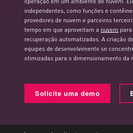
operação em um ambiente de nuvem. El
Endpoint
independentes, como funções e contêin
Pesquisar
provedores de nuvem e parceiros tercei
SaaS
tempo em que aproveitam a
nuvem
para 
GERENCIAMENTO DE EXPOSIÇÃO
recuperação automatizados. A criação de
equipes de desenvolvimento se concent
Inteligência de ameaça
otimizadas para o dimensionamento da 
Exposure Prioritization
Cyber Asset Attack Surface Management
Remediação Segura
IA do ThreatCloud
Solicite uma demo
SEGURANÇA DE IA
Workforce AI Security
AI Red Teaming
Ver produtos de A a Z