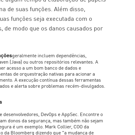
a de suas funções. Além disso,
suas funções seja executada com o
os, de modo que os danos causados por
geralmente incluem dependências,
nções
ven (Java) ou outros repositórios relevantes. A
quer acesso a um bom banco de dados e
entas de orquestração nativas para acionar a
imento. A execução contínua dessas ferramentas
sados e alerta sobre problemas recém-divulgados.
s
de desenvolvedores, DevOps e AppSec. Encontre o
sejam donos da segurança, mas também não sejam
 segura é um exemplo. Mark Collier, COO da
igo da Bloomberg dizendo que "a mudança de