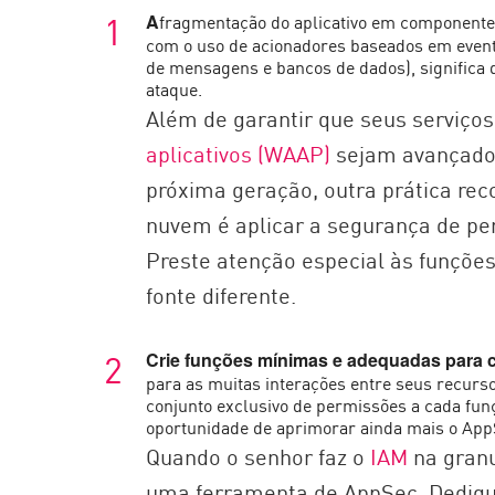
fragmentação do aplicativo em component
A
com o uso de acionadores baseados em event
de mensagens e bancos de dados), significa 
ataque.
Além de garantir que seus serviço
aplicativos (WAAP)
sejam avançados
próxima geração, outra prática re
nuvem é aplicar a segurança de pe
Preste atenção especial às funçõe
fonte diferente.
Crie funções mínimas e adequadas para 
para as muitas interações entre seus recurs
conjunto exclusivo de permissões a cada fun
oportunidade de aprimorar ainda mais o App
Quando o senhor faz o
IAM
na granu
uma ferramenta de AppSec. Dediqu