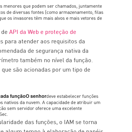
es menores que podem ser chamados, juntamente
os de diversas fontes (como armazenamento, filas
que os invasores têm mais alvos e mais vetores de
s de
API da Web e proteção de
 para atender aos requisitos da
comendada de segurança nativa da
rímetro também no nível da função.
s que são acionadas por um tipo de
deve estabelecer funções
cada funçãoO senhor
os nativos da nuvem. A capacidade de atribuir um
ção sem servidor oferece uma excelente
Sec.
laridade das funções, o IAM se torna
e algum tempo à elaboração de papéis