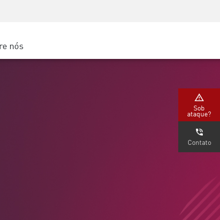
Conscientização sobre segurança
s
Treinamento de CISO
Secure Academy
re nós
gle Cloud
Sob
ataque?
Contato