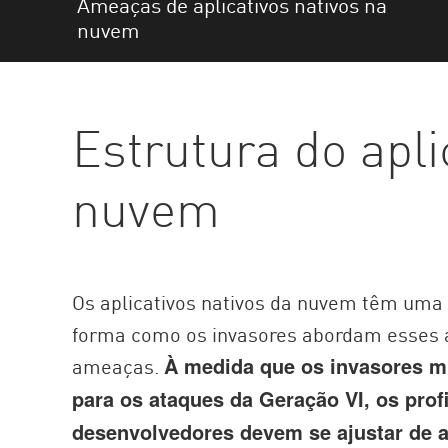
Ameaças de aplicativos nativos na
AI Agent Security
nuvem
Estrutura do apli
nuvem
Os aplicativos nativos da nuvem têm uma e
forma como os invasores abordam esses a
ameaças.
À medida que os invasores 
para os ataques da Geração VI, os prof
desenvolvedores devem se ajustar de