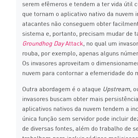
serem efêmeros e tendem a ter vida útil c
que tornam o aplicativo nativo da nuvem 
atacantes não conseguem obter facilmen
sistema e, portanto, precisam mudar de tá
Groundhog Day
Attack
, no qual um invaso
rouba, por exemplo, apenas alguns número
Os invasores aproveitam o dimensionament
nuvem para contornar a efemeridade do
Outra abordagem é o ataque
Upstream
, 
invasores buscam obter mais persistência
aplicativos nativos da nuvem tendem a in
única função sem servidor pode incluir de
de diversas fontes, além do trabalho de s
trabalham para incluir códigos malicioso