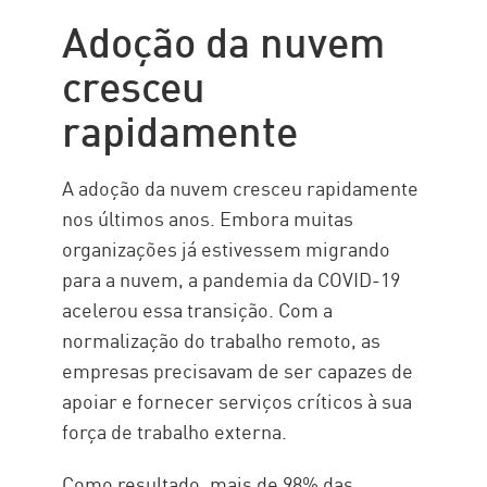
Maiores desafios de segurança
Adoção da nuvem
de nuvem em 2022
cresceu
Segurança de nuvem com Check
Point
rapidamente
A adoção da nuvem cresceu rapidamente
nos últimos anos. Embora muitas
organizações já estivessem migrando
para a nuvem, a pandemia da COVID-19
acelerou essa transição. Com a
normalização do trabalho remoto, as
empresas precisavam de ser capazes de
apoiar e fornecer serviços críticos à sua
força de trabalho externa.
Como resultado, mais de 98% das