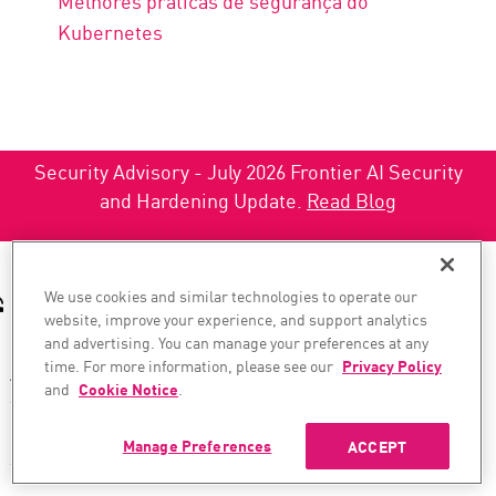
Melhores práticas de segurança do
Kubernetes
Security Advisory - July 2026 Frontier AI Security
and Hardening Update.
Read Blog
We use cookies and similar technologies to operate our
ENTRE EM CONTATO COM O
ENTRE EM CONTATO
website, improve your experience, and support analytics
DEPARTAMENTO DE VENDAS
COM O SUPORTE
and advertising. You can manage your preferences at any
time. For more information, please see our
Privacy Policy
América do Norte:
América do Norte:
and
Cookie Notice
.
+1-866-488-6691
+1-888-361-5030
Internacional:
Internacional:
Manage Preferences
ACCEPT
+44-125-333-5558
+44-114-478-2845