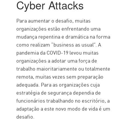
Cyber Attacks
Phishing
MitM
Para aumentar o desafio, muitas
Aplicativos
organizações estão enfrentando uma
mudança repentina e dramática na forma
DoS
como realizam “business as usual”. A
Dia zero
pandemia da COVID-19 levou muitas
DESCONHECIDAS
organizações a adotar uma força de
Solução
trabalho maioritariamente ou totalmente
remota, muitas vezes sem preparação
adequada. Para as organizações cuja
estratégia de segurança dependia de
funcionários trabalhando no escritório, a
adaptação a este novo modo de vida é um
desafio.