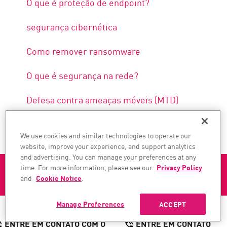
O que é proteção de endpoint?
segurança cibernética
Como remover ransomware
O que é segurança na rede?
Defesa contra ameaças móveis (MTD)
We use cookies and similar technologies to operate our
website, improve your experience, and support analytics
and advertising. You can manage your preferences at any
Security Advisory - July 2026 Frontier AI Security
time. For more information, please see our
Privacy Policy
and Hardening Update.
Read Blog
and
Cookie Notice
.
Manage Preferences
ACCEPT
ENTRE EM CONTATO COM O
ENTRE EM CONTATO