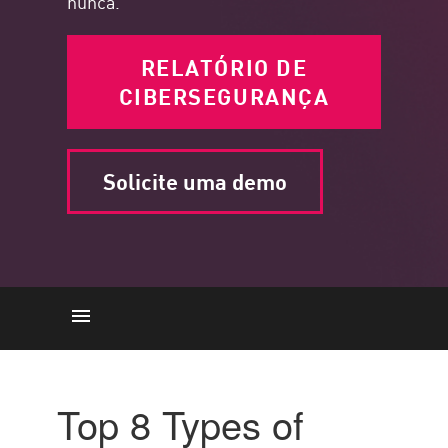
nunca.
RELATÓRIO DE
CIBERSEGURANÇA
Solicite uma demo
ransomware
Malware
Top 8 Types of
Sem arquivo