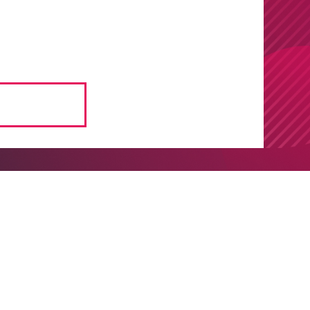
a qué es cada una, las comparamos,
d sin servidor frente a la seguridad de
ss EBook