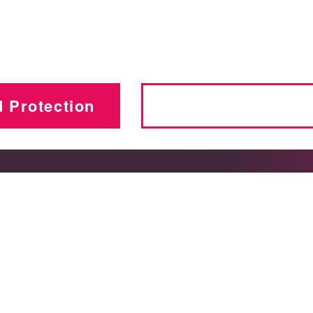
ar con ambas tecnologías, echaremos un vistazo 
 sí y exploraremos el tema crítico de la segurida
d Protection
Descargar Serverle