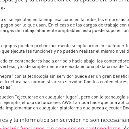
as:
nto si se ejecutan en la empresa como en la nube, las empresas 
o pagan por lo que usan. En el caso de las cargas de trabajo co
s cargas de trabajo altamente ampliables, esto puede suponer un
s equipos pueden probar fácilmente su aplicación en cualquier lu
 que ejecuta las funciones y no pueden realizar el mismo nivel d
sada en contenedores hacia arriba o hacia abajo, los contenedor
everless, ylcode simplemente se ejecuta en una plataforma de "
negra" con la tecnología sin servidor puede ser un gran benefic
estructura para administrar sin servidor. Con los contenedores, 
es así.
pueden "ejecutarse en cualquier lugar", pero con la tecnología 
Por ejemplo, el uso de funciones AWS Lambda hace que una apli
de implementar en cualquier plataforma que pueda ejecutar Do
dores y la informática sin servidor no son necesa
 incluir funciones sin servidor en contenedores
. 