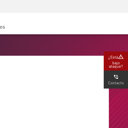
Concientización sobre seguridad
Capacitación del CISO
Academia segura
ros
atform
e
 (Partners)
¿Está
bajo
ataque?
Contacto
en los últimos años, y por una buena
costos. Sin embargo, a pesar de su
los contenedores.