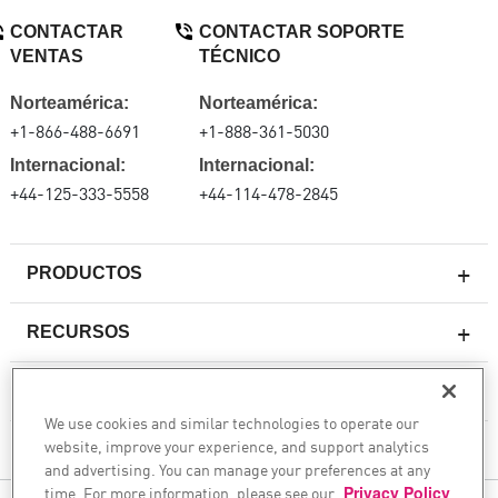
CONTACTAR
CONTACTAR SOPORTE
VENTAS
TÉCNICO
Norteamérica:
Norteamérica:
+1-866-488-6691
+1-888-361-5030
Internacional:
Internacional:
+44-125-333-5558
+44-114-478-2845
PRODUCTOS
RECURSOS
Firewall de última generación
SOPORTE TÉCNICO Y SERVICIOS
firewallempresarial
We use cookies and similar technologies to operate our
website, improve your experience, and support analytics
Seguridad de Red en la Nube
LA EMPRESA
and advertising. You can manage your preferences at any
WAF
time. For more information, please see our
Privacy Policy