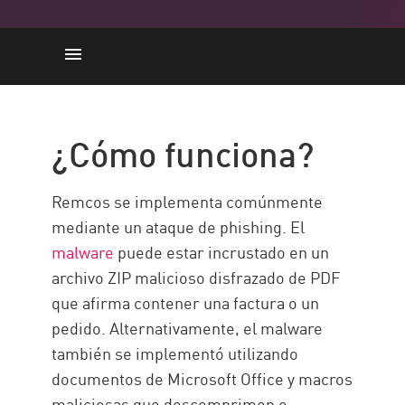
¿Cómo funciona?
Capacidades
¿Cómo funciona?
Impacto de una infección por
Remcos
Remcos se implementa comúnmente
Cómo proteger
mediante un ataque de phishing. El
Solución de Check Point
malware
puede estar incrustado en un
archivo ZIP malicioso disfrazado de PDF
que afirma contener una factura o un
pedido. Alternativamente, el malware
también se implementó utilizando
documentos de Microsoft Office y macros
maliciosas que descomprimen e