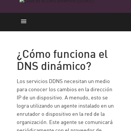
¿Cómo funciona?
DDNS frente a DNS
¿Cómo funciona el
Tipos de DDNS
DNS dinámico?
Beneficios
Seguridad DDNS
Los servicios DDNS necesitan un medio
Seguridad DDNS con Check
para conocer los cambios en la dirección
Point
IP de un dispositivo. A menudo, esto se
logra utilizando un agente instalado en un
enrutador o dispositivo en la red de la
organización. Este agente se comunicará
periódicamente con el proveedor de