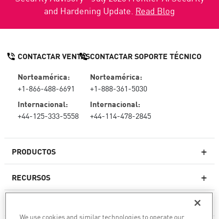
and Hardening Update.
Read Blog
CONTACTAR VENTAS
CONTACTAR SOPORTE TÉCNICO
Norteamérica:
Norteamérica:
+1-866-488-6691
+1-888-361-5030
Internacional:
Internacional:
+44-125-333-5558
+44-114-478-2845
PRODUCTOS
RECURSOS
Firewall de última generación
SOPORTE TÉCNICO Y SERVICIOS
firewallempresarial
We use cookies and similar technologies to operate our