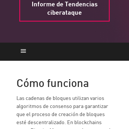
Informe de Tendencias
ciberataque
Cómo funciona
Examples
Cómo funciona
Cómo detectar malware
Cómo prevenir ataques
Las cadenas de bloques utilizan varios
Workspace Security Suite and
algoritmos de consenso para garantizar
XDR platform
que el proceso de creación de bloques
esté descentralizado. En blockchains