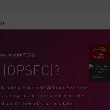
Concientización sobre seguridad
Capacitación del CISO
Academia segura
ros
atform
e
 (Partners)
¿Está
bajo
eracional (OPSEC)?
ataque?
l (OPSEC)?
Contacto
durante la Guerra de Vietnam. Se refiere
sta a usuarios no autorizados y posibles
bilidad relacionadas con los datos