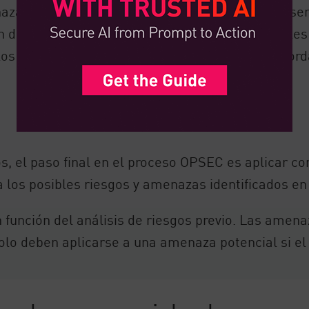
azas puede costar más que el riesgo que represen
n de su probabilidad y de los impactos potenciales
 los riesgos y determinar cuáles vale la pena abord
os, el paso final en el proceso OPSEC es aplicar c
a los posibles riesgos y amenazas identificados en
función del análisis de riesgos previo. Las amena
lo deben aplicarse a una amenaza potencial si el 