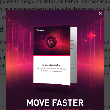
 poner en riesgo los datos, de forma intencionada
n un almacenamiento en la nube desprotegido o l
esto en una nueva organización.
ad
ctores que podrían intentar robar los datos de una 
minar la vulnerabilidad y las debilidades potencia
emplo, un ciberatacante externo podría explotar un
obtener acceso a información confidencial. Los int
ta de soluciones de
prevención de pérdida de dato
iones carecen de los recursos para abordar todos 