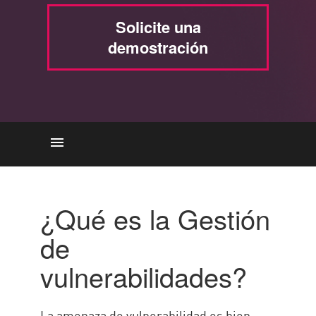
Solicite una
demostración
Gestión de vulnerabilidades
La necesidad
¿Qué es la Gestión
Proceso
de
Gestión de vulnerabilidades
vulnerabilidades?
La amenaza de vulnerabilidad es bien