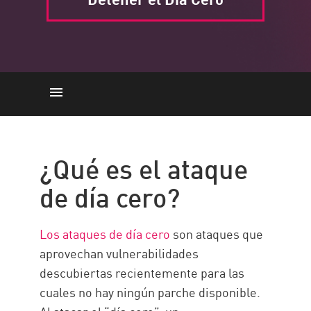
Ataque de día cero
Prevenir ataques de día cero
¿Qué es el ataque
Solución de Check Point
de día cero?
Los ataques de día cero
son ataques que
aprovechan vulnerabilidades
descubiertas recientemente para las
cuales no hay ningún parche disponible.