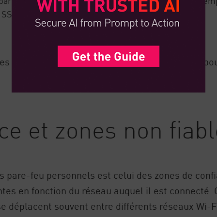
e pare-feu, sauf indication contraire des règles. Par exe
c SSH vers certaines adresses.
es par défaut, celles-ci peuvent être modifiées pou
ce et zones non fiab
 pare-feu personnels est celui des zones de confi
ntes en fonction du réseau auquel il est connecté. 
se déplacent souvent entre différents réseaux Wi-F