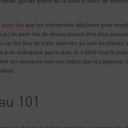
dows, qui fait partie de la suite d'outils de sécur
 pare-feu
que les entreprises déploient pour empê
n qu'un pare-feu de réseau puisse être plus puissa
u sur les flux de trafic internes au sein du réseau
 à un ordinateur particulier, et il filtre tout le tra
tre les menaces internes telles que les logiciels 
ation.
au 101
ionne en fait de la même manière qu'un pare-feu 