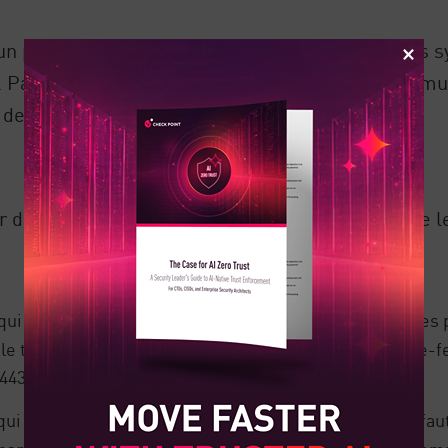
n petit nombre de ses ports à la disposition des 
r. Par exemple, il est courant d'autoriser la commu
 des ports standard pour le trafic web.
 dépend fortement de la direction dans laquelle le 
c qui pénètre dans l'ordinateur. Pour le trafic entrant, l
le trafic est bloqué à moins que les politiques de pare
 443 pour un serveur web).
c qui quitte l'ordinateur. Pour ce trafic, la valeur par dé