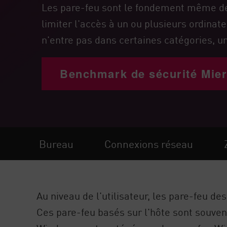
Poste
Les pare-feu sont le fondement même de l
limiter l'accès à un ou plusieurs ordinateu
Navigation
n'entre pas dans certaines catégories, u
Modèle SaaS
GESTION DE L'EXPOSITION
Benchmark de sécurité Mi
Renseignements sur les menaces
Exposure Prioritization
Cyber Asset Attack Surface Management
Remédiation sûre
Bureau
Connexions réseau
IA ThreatCloud
AI SECURITY
Au niveau de l'utilisateur, les pare-feu d
Workforce AI Security
Ces pare-feu basés sur l'hôte sont souven
AI Red Teaming
Voir les solutions de A à Z