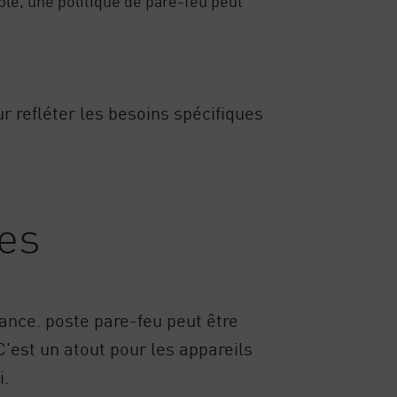
mple, une politique de pare-feu peut
r refléter les besoins spécifiques
les
ance. poste pare-feu peut être
C'est un atout pour les appareils
i.