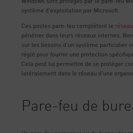
Windows sont protégés par le pare-feu Win
AI Agent Security
système d'exploitation par Microsoft.
Ces postes pare-feu complètent le
réseau
pénétrer dans leurs réseaux internes. Bie
sur les besoins d'un système particulier o
réglé pour fournir une protection spécifique
Cela peut lui permettre de se protéger con
latéralement dans le réseau d'une organis
Pare-feu de bure
Un pare-feu personnel ou de bureau fonct