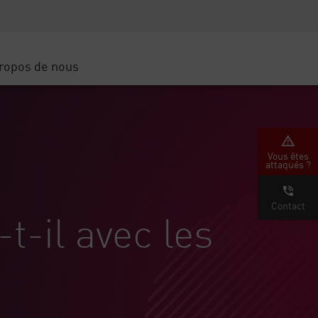
Sensibilisation à la sécurité
SP
Formation CISO
Secure Academy
ropos de nous
latform
rs de service
tenaires
Vous êtes
attaqués ?
Contact
-il avec les