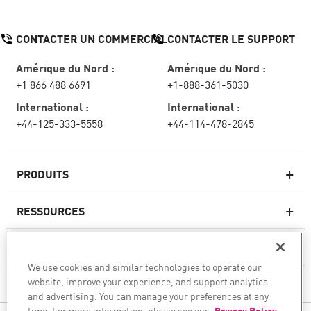
CONTACTER UN COMMERCIAL
CONTACTER LE SUPPORT
Amérique du Nord :
Amérique du Nord :
+1 866 488 6691
+1-888-361-5030
International :
International :
+44-125-333-5558
+44-114-478-2845
PRODUITS
RESSOURCES
Pare-feux de nouvelle génération
SERVICES ET SUPPORT
Entreprise pare-feu
We use cookies and similar technologies to operate our
website, improve your experience, and support analytics
CHECK POINT
Sécurité réseau pour le cloud
and advertising. You can manage your preferences at any
WAF
time. For more information, please see our
Privacy Policy