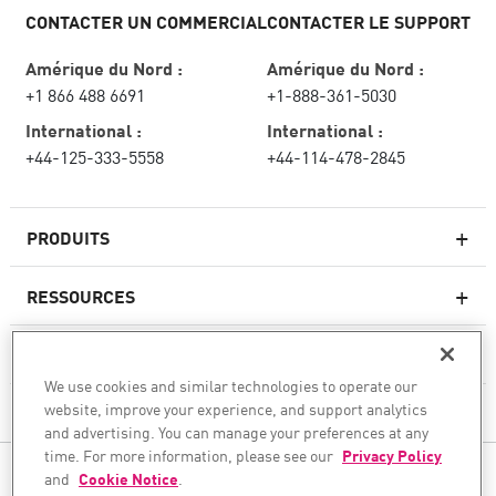
CONTACTER UN COMMERCIAL
CONTACTER LE SUPPORT
Amérique du Nord :
Amérique du Nord :
+1 866 488 6691
+1-888-361-5030
International :
International :
+44-125-333-5558
+44-114-478-2845
PRODUITS
RESSOURCES
Pare-feux de nouvelle génération
SERVICES ET SUPPORT
Entreprise pare-feu
We use cookies and similar technologies to operate our
website, improve your experience, and support analytics
CHECK POINT
Sécurité réseau pour le cloud
and advertising. You can manage your preferences at any
WAF
time. For more information, please see our
Privacy Policy
SUIVEZ-NOUS
and
Cookie Notice
.