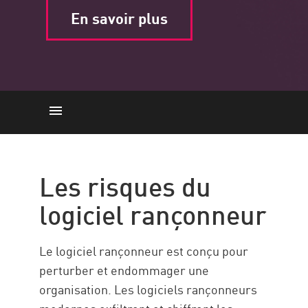
En savoir plus
The Risks
Comment gérer le logiciel
Les risques du
rançonneur
logiciel rançonneur
Comment Check Point peut vous
aider
Le logiciel rançonneur est conçu pour
perturber et endommager une
organisation. Les logiciels rançonneurs