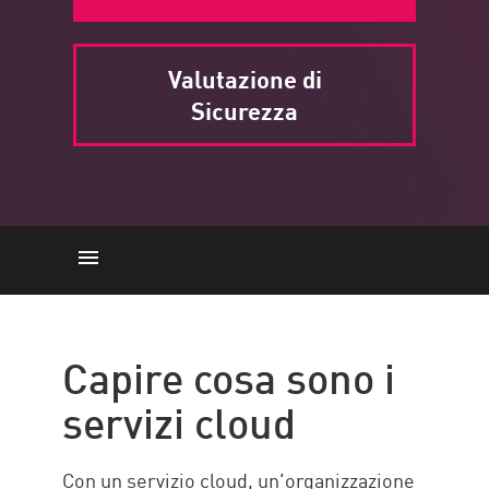
Valutazione di
Sicurezza
Servizi cloud
Come funziona
Capire cosa sono i
Modelli di servizi cloud
servizi cloud
Tipi di nuvola
Check Point solution
Con un servizio cloud, un'organizzazione