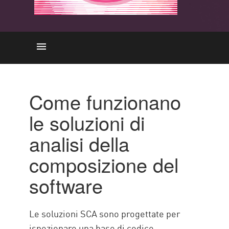
Come funziona
L'importanza
Come funzionano
CASI D'USO
le soluzioni di
Prevenire gli attacchi
analisi della
Sfide SCA
composizione del
Check Point Solution
software
Le soluzioni SCA sono progettate per
ispezionare una base di codice