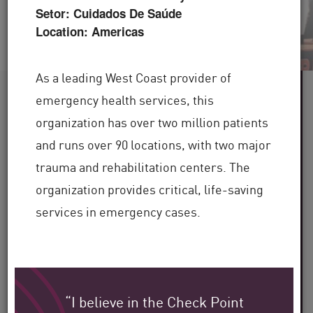
Setor: Cuidados De Saúde
Location: Americas
As a leading West Coast provider of
Mais de
emergency health services, this
60
organization has over two million patients
and runs over 90 locations, with two major
indústrias atendidas
trauma and rehabilitation centers. The
Mais de
organization provides critical, life-saving
100.000
services in emergency cases.
clientes em todo o mundo
Mais de
30
“I believe in the Check Point