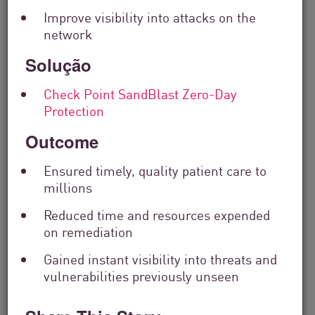
Improve visibility into attacks on the
Filter
network
by
Solutions
Solução
Filter
by
Check Point SandBlast Zero-Day
Industry
Protection
Filter
by
Outcome
Location
Search
Ensured timely, quality patient care to
by
millions
Keyword
Reduced time and resources expended
on remediation
Gained instant visibility into threats and
vulnerabilities previously unseen