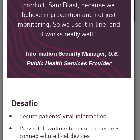
product, SandBlast, because we
anos de experiência no setor
believe in prevention and not just
monitoring. So we use it in line, and
it works really well.”
— Information Security Manager,
U.S.
Veja como os clientes
Public Health Services Provider
globais da Check Point
estão protegendo seu
ambiente.
Desafio
Nossa missão é ajudar a proteger as
Secure patients’ vital information
maiores empresas, governos e provedores
Prevent downtime to critical internet-
de serviços em todo o mundo.
connected medical devices