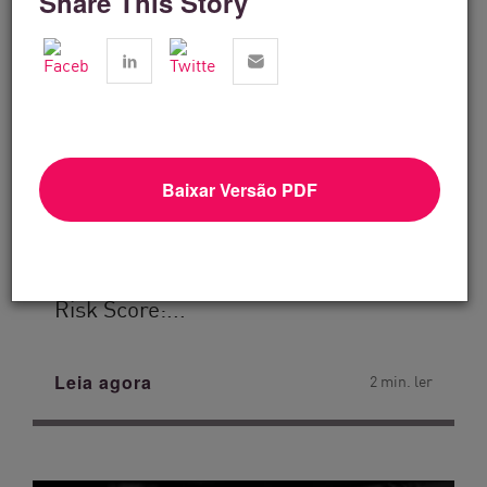
Share This Story
Baixar Versão PDF
Serviços financeiros
From Dashboard Chaos To A Single
Risk Score:...
Leia agora
2 min. ler