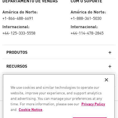
DEPARTAMENTO DE VENDAS
COM O SUPORTE
América do Norte:
América do Norte:
+1-866-488-6691
+1-888-361-5030
Internacional:
Internacional:
+44-125-333-5558
+44-114-478-2845
PRODUTOS
RECURSOS
Firewalls de última geração
SERVIÇOS E SUPORTE
firewallcorporativo
We use cookies and similar technologies to operate our
website, improve your experience, and support analytics
EMPRESA
Serviço de segurança de rede
and advertising. You can manage your preferences at any
WAF
time. For more information, please see our
Privacy Policy
SIGA-NOS
and
Cookie Notice
.
SASE
Protegemos sua transformação com IA