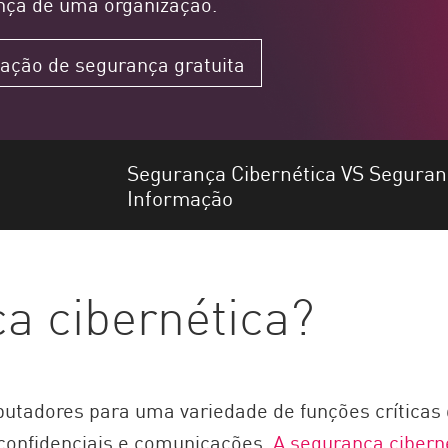
nça de uma organização.
cação de segurança gratuita
Segurança Cibernética VS Seguran
Informação
a cibernética?
utadores para uma variedade de funções crítica
confidenciais e comunicações.
A segurança cibern