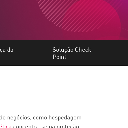
ça da
Solução Check
Point
s de negócios, como hospedagem
ética
concentra-se na proteção