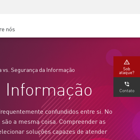
Conscientização sobre segurança
s
Treinamento de CISO
Secure Academy
re nós
gle Cloud
Sob
 vs. Segurança da Informação
ataque?
a Informação
Contato
frequentemente confundidos entre si. No
ão são a mesma coisa. Compreender as
selecionar soluções capazes de atender