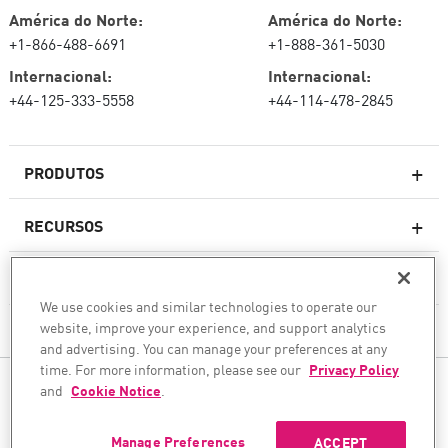
América do Norte:
América do Norte:
+1-866-488-6691
+1-888-361-5030
Internacional:
Internacional:
+44-125-333-5558
+44-114-478-2845
PRODUTOS
RECURSOS
Firewalls de última geração
SERVIÇOS E SUPORTE
firewallcorporativo
We use cookies and similar technologies to operate our
website, improve your experience, and support analytics
EMPRESA
Serviço de segurança de rede
and advertising. You can manage your preferences at any
WAF
time. For more information, please see our
Privacy Policy
SIGA-NOS
and
Cookie Notice
.
SASE
Protegemos sua transformação com IA
Manage Preferences
ACCEPT