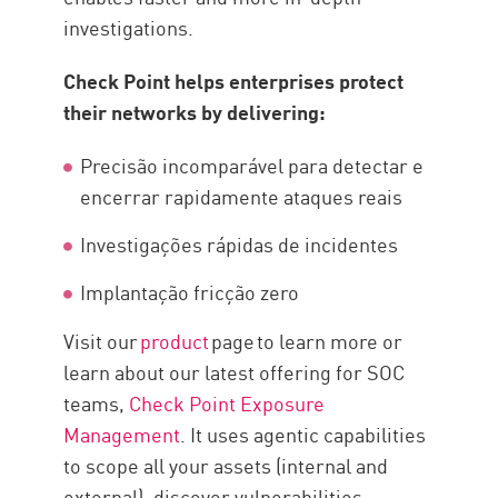
investigations.
Check Point helps enterprises protect
their networks by delivering:
Precisão incomparável para detectar e
encerrar rapidamente ataques reais
Investigações rápidas de incidentes
Implantação fricção zero
Visit our
prod
u
ct
page
to learn more
or
learn about our latest offering for SOC
teams,
Check Point Exposure
Management
. It
uses agentic capabilities
to
scope all your assets (internal and
external), discover vulnerabilities,