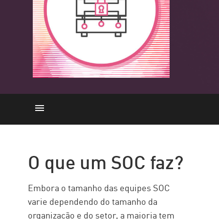
O que um SOC faz?
Desafios SOC
O que um SOC faz?
Solução Check Point
Embora o tamanho das equipes SOC
varie dependendo do tamanho da
organização e do setor, a maioria tem