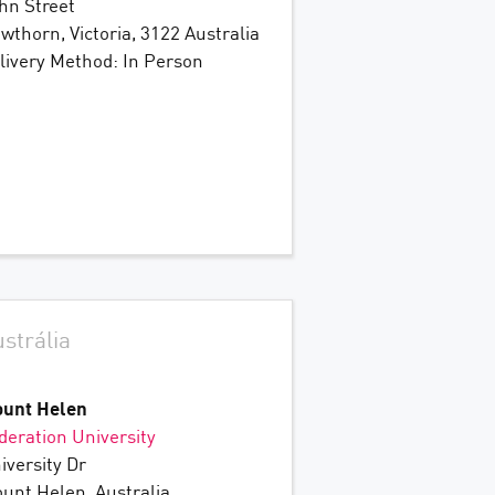
hn Street
wthorn, Victoria, 3122 Australia
livery Method: In Person
strália
unt Helen
deration University
iversity Dr
unt Helen, Australia