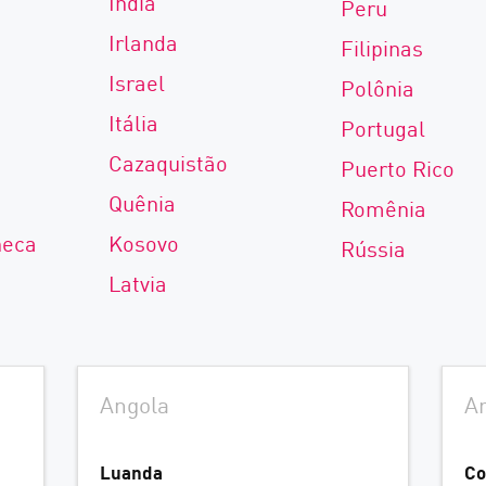
Índia
Peru
Irlanda
Filipinas
Israel
Polônia
Itália
Portugal
Cazaquistão
Puerto Rico
Quênia
Romênia
heca
Kosovo
Rússia
Latvia
Angola
Ar
Luanda
Co