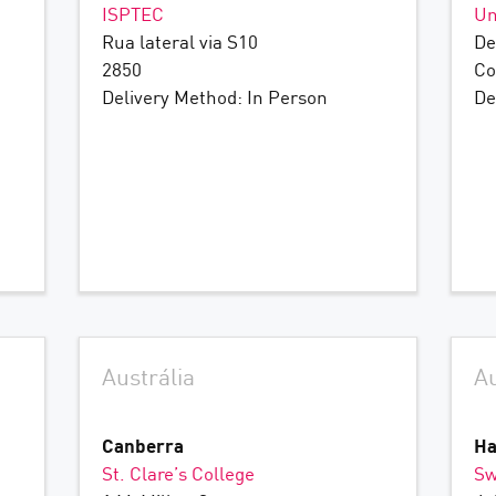
ISPTEC
Un
Rua lateral via S10
De
2850
Co
Delivery Method: In Person
De
Austrália
Au
Canberra
Ha
St. Clare’s College
Sw