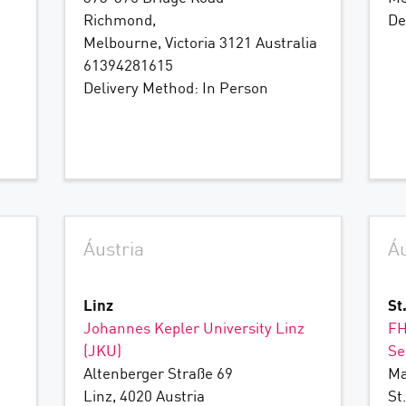
Richmond,
De
Melbourne, Victoria 3121 Australia
61394281615
Delivery Method: In Person
Áustria
Áu
Linz
St
Johannes Kepler University Linz
FH
(JKU)
Se
Altenberger Straße 69
Ma
Linz, 4020 Austria
St