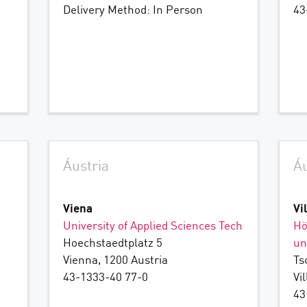
Delivery Method: In Person
43
Áustria
Áu
Viena
Vi
University of Applied Sciences Tech
Hö
Hoechstaedtplatz 5
un
Vienna, 1200 Austria
Ts
43-1333-40 77-0
Vi
43