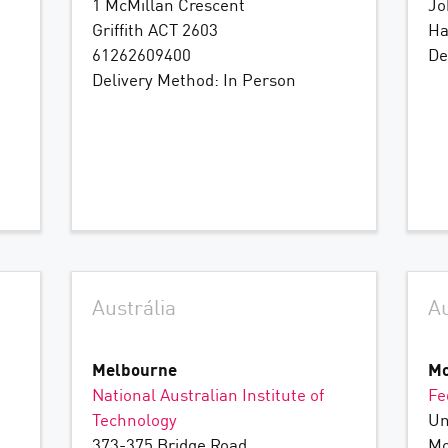
1 McMillan Crescent
Jo
Griffith ACT 2603
Ha
61262609400
De
Delivery Method: In Person
Austrália
Au
Melbourne
Mo
National Australian Institute of
Fe
Technology
Un
373-375 Bridge Road
Mo