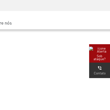
Conscientização sobre segurança
s
os MSP
Treinamento de CISO
ud
Secure Academy
re nós
ma Google Cloud
oud
arceiro
Sob
ataque?
Contato