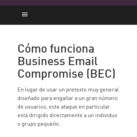
Cómo funciona BEC
Tipos de BEC
Cómo funciona
Solución de Check Point
Business Email
Compromise (BEC)
En lugar de usar un pretexto muy general
diseñado para engañar a un gran número
de usuarios, este ataque en particular
está dirigido directamente a un individuo
o grupo pequeño.