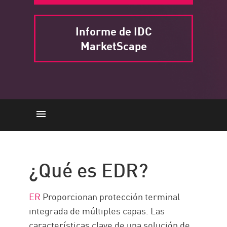
Informe de IDC
MarketScape
¿Qué es EDR?
¿Qué es el antivirus?
¿Qué es EDR?
EDR vs Antivirus
Por qué AV no es suficiente
ER
Proporcionan protección terminal
Check Point Endpoint Security
integrada de múltiples capas. Las
Offering
características clave de una solución de