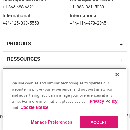
+1 866 488 6691
+1-888-361-5030
International :
International :
+44-125-333-5558
+44-114-478-2845
PRODUITS
RESSOURCES
Pare-feux de nouvelle génération
SERVICES ET SUPPORT
Entreprise pare-feu
We use cookies and similar technologies to operate our
website, improve your experience, and support analytics
Sécurité réseau pour le cloud
CHECK POINT
and advertising. You can manage your preferences at any
WAF
time. For more information, please see our
Privacy Policy
and
Cookie Notice
.
SUIVEZ-NOUS
SASE
ous sécurisons votre transformation en matière d’
Manage Preferences
ACCEPT
©1994–2026 Check Point Software Technologies Ltd. Tous droits réservés.
Copyright
Politique de confidentialité
Paramètres des cookies
Obtenez les dernières nouvelles