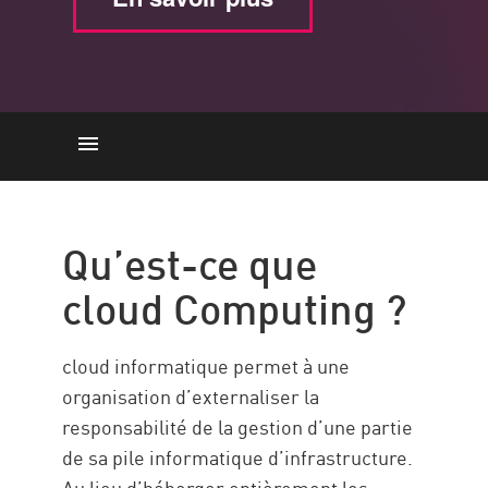
Types d’informatique cloud
Types de services de cloud
Qu’est-ce que
computing
cloud Computing ?
Solution
cloud informatique permet à une
organisation d’externaliser la
responsabilité de la gestion d’une partie
de sa pile informatique d’infrastructure.
Au lieu d’héberger entièrement les