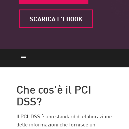
SCARICA L'EBOOK
Che cos'è il PCI DSS?
12 Requisiti della Conformità PCI
Che cos'è il PCI
DSS
DSS?
Check Point Solution
Il PCI-DSS è uno standard di elaborazione
delle informazioni che fornisce un