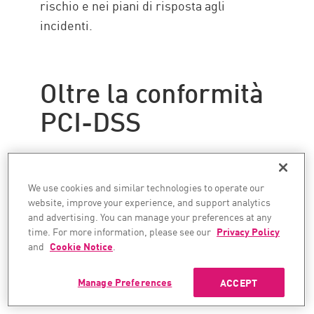
rischio e nei piani di risposta agli
incidenti.
Oltre la conformità
PCI-DSS
La conformità PCI-DSS è una necessità
per qualsiasi organizzazione che accetta
We use cookies and similar technologies to operate our
pagamenti con carta. Ma, pur
website, improve your experience, and support analytics
dimostrando di aver soddisfatto i
and advertising. You can manage your preferences at any
time. For more information, please see our
Privacy Policy
requisiti di base per la gestione dei dati
and
Cookie Notice
.
dei titolari di carta, non garantisce
necessariamente una protezione totale.
Manage Preferences
ACCEPT